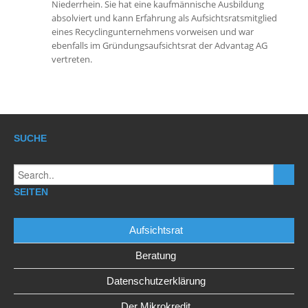
Niederrhein. Sie hat eine kaufmännische Ausbildung
absolviert und kann Erfahrung als Aufsichtsratsmitglied
eines Recyclingunternehmens vorweisen und war
ebenfalls im Gründungsaufsichtsrat der Advantag AG
vertreten.
SUCHE
SEITEN
Aufsichtsrat
Beratung
Datenschutzerklärung
Der Mikrokredit