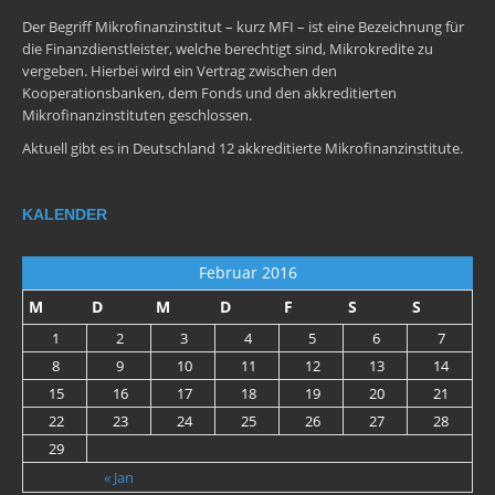
Der Begriff Mikrofinanzinstitut – kurz MFI – ist eine Bezeichnung für
die Finanzdienstleister, welche berechtigt sind, Mikrokredite zu
vergeben. Hierbei wird ein Vertrag zwischen den
Kooperationsbanken, dem Fonds und den akkreditierten
Mikrofinanzinstituten geschlossen.
Aktuell gibt es in Deutschland 12 akkreditierte Mikrofinanzinstitute.
KALENDER
Februar 2016
M
D
M
D
F
S
S
1
2
3
4
5
6
7
8
9
10
11
12
13
14
15
16
17
18
19
20
21
22
23
24
25
26
27
28
29
« Jan